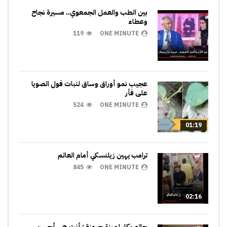
بين الطب والعمل الجمعوي.. مسيرة نجاح
وعطاء
119
ONE MINUTE
عجيب نمو أوراق وساق لنبات فول الصويا
على فأر
524
ONE MINUTE
01:19
ترامب يهين زيلنسكي أمام العالم
845
ONE MINUTE
02:16
حاتم بكار لمينة حروزة : أنت هي أحسن