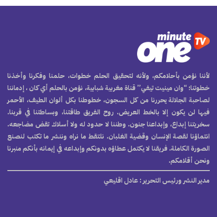
لأننا نؤمن بأحلامكم، ولأنه لتحقيق الحلم خطوات، حلمنا وفكرنا وأخذنا
خطوتنا؛ “وان مينيت تيفي” قناة مغربية شبابية، نؤمن بالحلم أي كان ، إدماننا
لصاحبة الجلالة يحررنا من كل السجون، خطوطنا بكل ألوان الطيف، الأحمر
فيها لن يكون إلا بالخط العريض. روح الفريق طاقتنا، وبساطتنا في قربنا.
سخريتنا إبداع، وإبداعنا جنون. وطننا لا حدود له ولا أسلاك تقض مضاجعه.
انتماؤنا لقصة الإنسان وقضية الغلبان. نلتقط ما نراه وننشر ما تكتب لنصنع
الصورة الكاملة. فريقنا لا يكتمل عطاؤه بدونكم وإبداعه في إيمانه بأنكم منبرنا
ونحن أقلامكم.
مدير النشر ورئيس التحرير
: عادل اقليعي