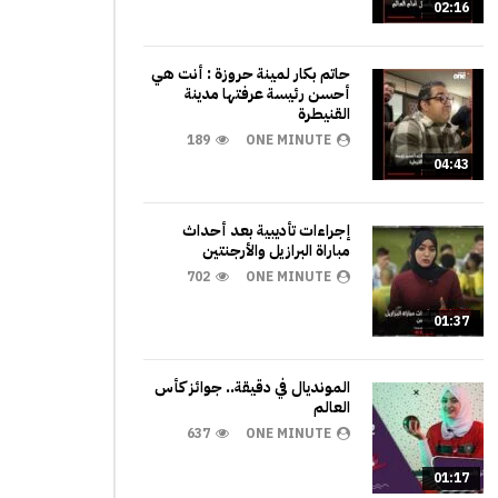
02:16
حاتم بكار لمينة حروزة : أنت هي
أحسن رئيسة عرفتها مدينة
القنيطرة
189
ONE MINUTE
04:43
إجراءات تأديبية بعد أحداث
مباراة البرازيل والأرجنتين
702
ONE MINUTE
01:37
المونديال في دقيقة.. جوائز كأس
العالم
637
ONE MINUTE
01:17