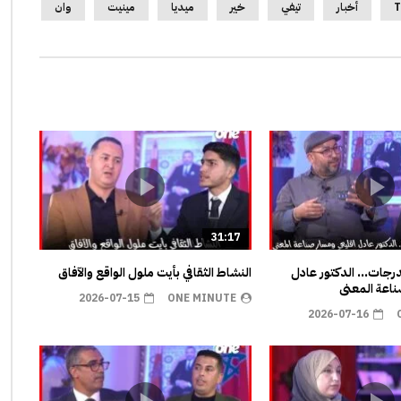
T
أخبار
تيفي
خير
ميديا
مينيت
وان
31:17
مدرجات… الدكتور عادل
النشاط الثقافي بأيت ملول الواقع والآفاق
اعة المعنى
2026-07-15
ONE MINUTE
2026-07-16