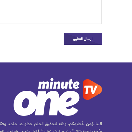
لأننا نؤمن بأحلامكم، ولأنه لتحقيق الحلم خطوات، حلمنا وفكر
وأخذنا خطوتنا؛ “وان مينيت تيفي” قناة مغربية شبابية، نؤ