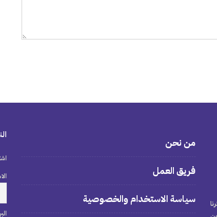
الن
من نحن
اشت
فريق العمل
الا
سياسة الاستخدام والخصوصية
نا
الب
من