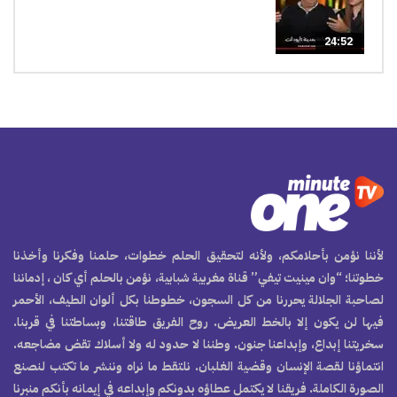
24:52
لأننا نؤمن بأحلامكم، ولأنه لتحقيق الحلم خطوات، حلمنا وفكرنا وأخذنا
خطوتنا؛ “وان مينيت تيفي” قناة مغربية شبابية، نؤمن بالحلم أي كان ، إدماننا
لصاحبة الجلالة يحررنا من كل السجون، خطوطنا بكل ألوان الطيف، الأحمر
فيها لن يكون إلا بالخط العريض. روح الفريق طاقتنا، وبساطتنا في قربنا.
سخريتنا إبداع، وإبداعنا جنون. وطننا لا حدود له ولا أسلاك تقض مضاجعه.
انتماؤنا لقصة الإنسان وقضية الغلبان. نلتقط ما نراه وننشر ما تكتب لنصنع
الصورة الكاملة. فريقنا لا يكتمل عطاؤه بدونكم وإبداعه في إيمانه بأنكم منبرنا