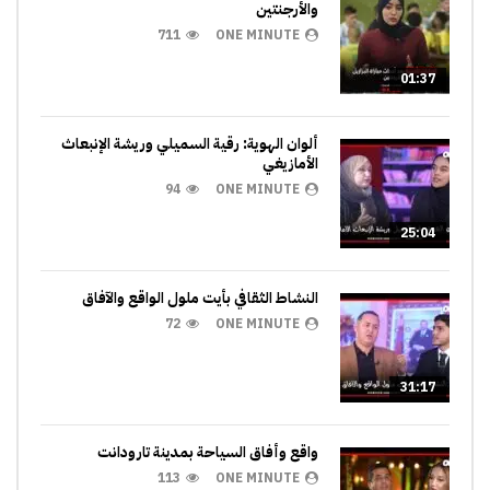
والأرجنتين
711
ONE MINUTE
01:37
ألوان الهوية: رقية السميلي وريشة الإنبعاث
الأمازيغي
94
ONE MINUTE
25:04
النشاط الثقافي بأيت ملول الواقع والآفاق
72
ONE MINUTE
31:17
واقع وأفاق السياحة بمدينة تارودانت
113
ONE MINUTE