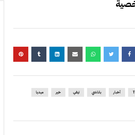
خصية
T
أخبار
باناشي
تيفي
خير
ميديا