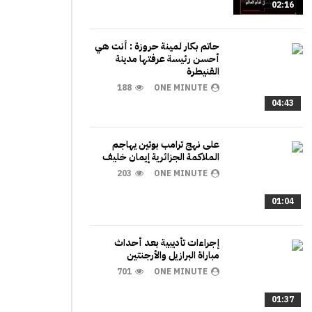
02:16
حاتم بكار لمينة حروزة : أنت هي
أحسن رئيسة عرفتها مدينة
القنيطرة
188
ONE MINUTE
04:43
على نهج ترامب بوتين يهاجم
الملاكمة الجزائرية إيمان خليف
203
ONE MINUTE
01:04
إجراءات تأديبية بعد أحداث
مباراة البرازيل والأرجنتين
701
ONE MINUTE
01:37