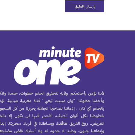
لأننا نؤمن بأحلامكم، ولأنه لتحقيق الحلم خطوات، حلمنا وفكر
وأخذنا خطوتنا؛ “وان مينيت تيفي” قناة مغربية شبابية، نؤ
بالحلم أي كان ، إدماننا لصاحبة الجلالة يحررنا من كل السجو
خطوطنا بكل ألوان الطيف، الأحمر فيها لن يكون إلا بال
العريض. روح الفريق طاقتنا، وبساطتنا في قربنا. سخريتنا إبدا
وإبداعنا جنون. وطننا لا حدود له ولا أسلاك تقض مضاجع