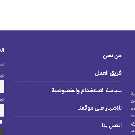
الن
من نحن
اشت
فريق العمل
الا
سياسة الاستخدام والخصوصية
نا
الب
من
للإشهار على موقعنا
ن،
خط
ع،
اتصل بنا
ه.