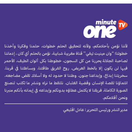
لأننا نؤمن بأحلامكم، ولأنه لتحقيق الحلم خطوات، حلمنا وفكرنا وأخذنا
خطوتنا؛ “وان مينيت تيفي” قناة مغربية شبابية، نؤمن بالحلم أي كان ، إدماننا
لصاحبة الجلالة يحررنا من كل السجون، خطوطنا بكل ألوان الطيف، الأحمر
فيها لن يكون إلا بالخط العريض. روح الفريق طاقتنا، وبساطتنا في قربنا.
سخريتنا إبداع، وإبداعنا جنون. وطننا لا حدود له ولا أسلاك تقض مضاجعه.
انتماؤنا لقصة الإنسان وقضية الغلبان. نلتقط ما نراه وننشر ما تكتب لنصنع
الصورة الكاملة. فريقنا لا يكتمل عطاؤه بدونكم وإبداعه في إيمانه بأنكم منبرنا
ونحن أقلامكم.
مدير النشر ورئيس التحرير
: عادل اقليعي