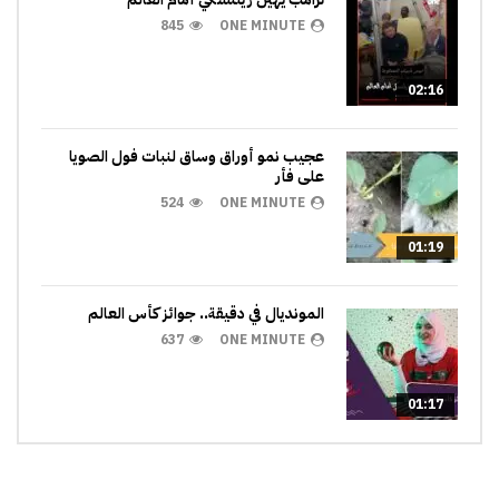
845
ONE MINUTE
02:16
عجيب نمو أوراق وساق لنبات فول الصويا
على فأر
524
ONE MINUTE
01:19
المونديال في دقيقة.. جوائز كأس العالم
637
ONE MINUTE
01:17