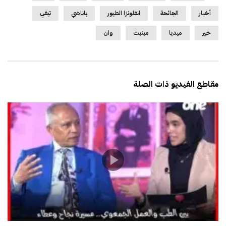
أخبار
الجائحة
انفلونزا الطيور
باناشي
تيفي
خير
ميديا
مينيت
وان
مقاطع الفيديو ذات الصلة