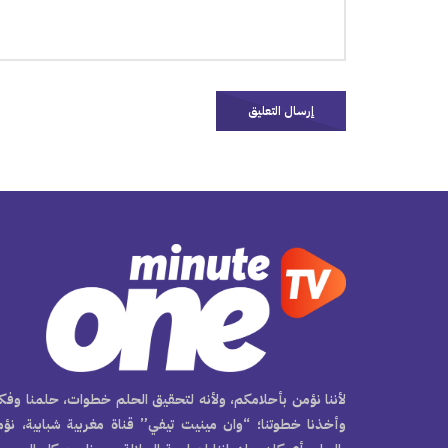
لأننا نؤمن بأحلامكم، ولأنه لتحقيق الحلم خطوات، حلمنا وفكر
وأخذنا خطوتنا؛ “وان مينيت تيفي” قناة مغربية شبابية، نؤ