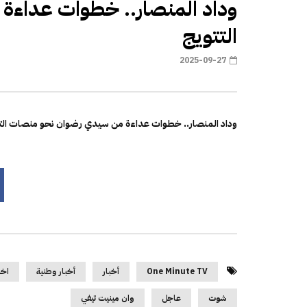
وداد المنصار.. خطوات عداء
التتويج
2025-09-27
وداد المنصار.. خطوات عداءة من سيدي رضوان نحو منصات الت
One Minute TV
أخبار
أخبار وطنية
اخب
شوت
عاجل
وان مينيت تيفي