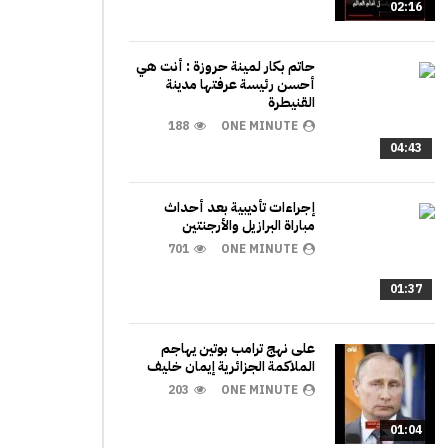
02:16
حاتم بكار لمينة حروزة : أنت هي
أحسن رئيسة عرفتها مدينة
القنيطرة
188
ONE MINUTE
04:43
إجراءات تأديبية بعد أحداث
مباراة البرازيل والأرجنتين
701
ONE MINUTE
01:37
على نهج ترامب بوتين يهاجم
الملاكمة الجزائرية إيمان خليف
203
ONE MINUTE
01:04