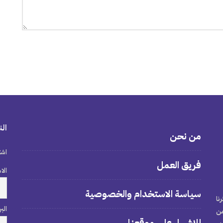
الن
من نحن
اشت
فريق العمل
الا
سياسة الاستخدام والخصوصية
نا
الب
من
للإشهار على موقعنا