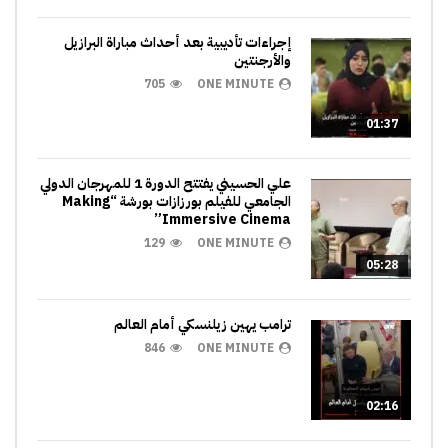
إجراءات تأديبية بعد أحداث مباراة البرازيل
والأرجنتين
705
ONE MINUTE
01:37
علي الحسيني يفتتح الدورة 1 للمهرجان الدولي
الجامعي للفيلم بورزازات بورشة “Making
Immersive Cinema”
129
ONE MINUTE
05:28
ترامب يهين زيلنسكي أمام العالم
846
ONE MINUTE
02:16