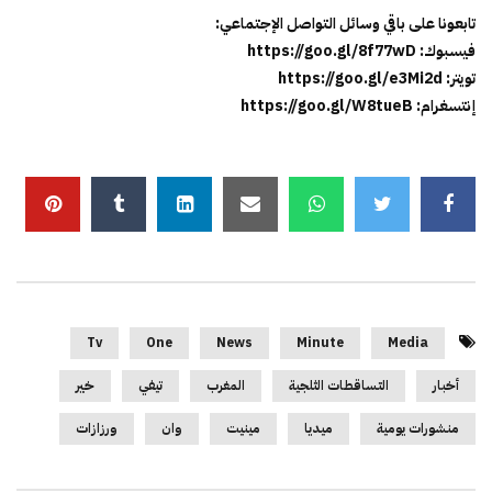
تابعونا على باقي وسائل التواصل الإجتماعي:
فيسبوك: https://goo.gl/8f77wD
تويتر: https://goo.gl/e3Mi2d
إنتسغرام: https://goo.gl/W8tueB
Tv
One
News
Minute
Media
أخبار
التساقطات الثلجية
المغرب
تيفي
خير
منشورات يومية
ميديا
مينيت
وان
ورزازات