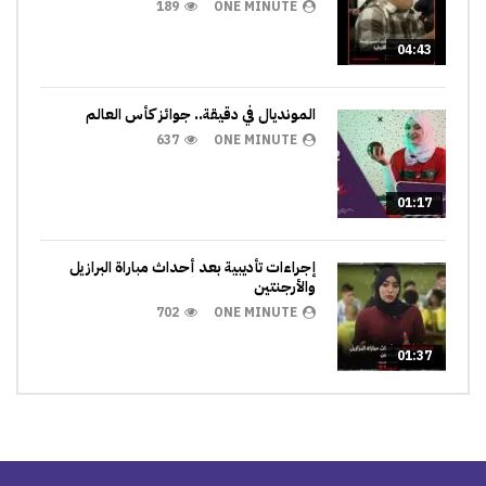
189
ONE MINUTE
04:43
المونديال في دقيقة.. جوائز كأس العالم
637
ONE MINUTE
01:17
إجراءات تأديبية بعد أحداث مباراة البرازيل
والأرجنتين
702
ONE MINUTE
01:37