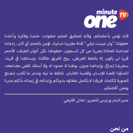
لأننا نؤمن بأحلامكم، ولأنه لتحقيق الحلم خطوات، حلمنا وفكرنا وأخذنا
خطوتنا؛ “وان مينيت تيفي” قناة مغربية شبابية، نؤمن بالحلم أي كان ، إدماننا
لصاحبة الجلالة يحررنا من كل السجون، خطوطنا بكل ألوان الطيف، الأحمر
فيها لن يكون إلا بالخط العريض. روح الفريق طاقتنا، وبساطتنا في قربنا.
سخريتنا إبداع، وإبداعنا جنون. وطننا لا حدود له ولا أسلاك تقض مضاجعه.
انتماؤنا لقصة الإنسان وقضية الغلبان. نلتقط ما نراه وننشر ما تكتب لنصنع
الصورة الكاملة. فريقنا لا يكتمل عطاؤه بدونكم وإبداعه في إيمانه بأنكم منبرنا
ونحن أقلامكم.
مدير النشر ورئيس التحرير
: عادل اقليعي
من نحن