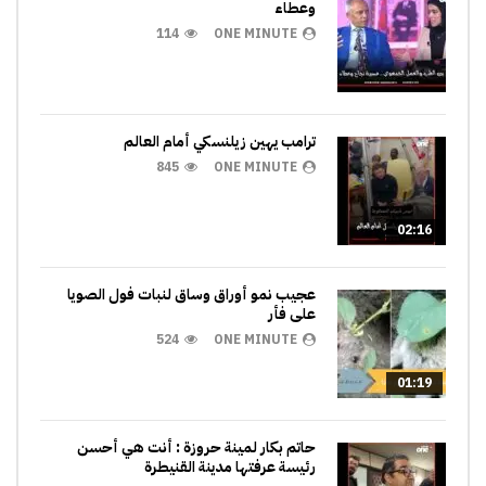
وعطاء
114
ONE MINUTE
ترامب يهين زيلنسكي أمام العالم
845
ONE MINUTE
02:16
عجيب نمو أوراق وساق لنبات فول الصويا
على فأر
524
ONE MINUTE
01:19
حاتم بكار لمينة حروزة : أنت هي أحسن
رئيسة عرفتها مدينة القنيطرة